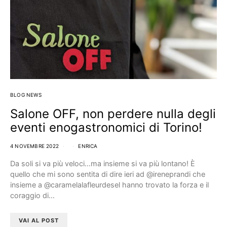
BLOG NEWS
Salone OFF, non perdere nulla degli
eventi enogastronomici di Torino!
4 NOVEMBRE 2022
ENRICA
Da soli si va più veloci…ma insieme si va più lontano! È
quello che mi sono sentita di dire ieri ad @ireneprandi che
insieme a @caramelalafleurdesel hanno trovato la forza e il
coraggio di…
VAI AL POST