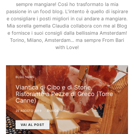
sempre mangiare! Così ho trasformato la mia
passione in un food blog. L'intento è quello di ispirare
e consigliare i posti migliori in cui andare a mangiare.
Mia sorella gemella Claudia collabora con me al Blog
e fornisce i suoi consigli dalla bellissima Amsterdam!
Torino, Milano, Amsterdam... ma sempre From Bari
with Love!
BLOG NEWS
Viantica di Cibo e di Storie,
Ristorante a Pezze di Greco (Torre
Canne)
25 AGOSTO 2019
ENRICA
VAI AL POST