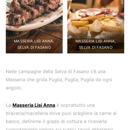
MASSERIA LISI ANNA,
MASSERIA LISI ANNA,
SELVA DI FASANO
SELVA DI FASANO
Nelle campagne della Selva di Fasano c’è una
Masseria che grida Puglia, Puglia, Puglia da ogni
angolo.
La
Masseria Lisi Anna
è soprattutto una
braceria/macelleria dove puoi scegliere la carne al
banco, definirne il grado di cottura e riceverla
comodamente seduto sui rustici tavoli all’esterno.