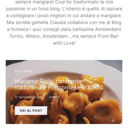
sempre mangiare! Così ho trasformato la mia
passione in un food blog. L'intento è quello di ispirare
e consigliare i posti migliori in cui andare a mangiare.
Mia sorella gemella Claudia collabora con me al Blog
e fornisce i suoi consigli dalla bellissima Amsterdam!
Torino, Milano, Amsterdam... ma sempre From Bari
with Love!
BLOG NEWS
Madama Piola, ristorante
tradizionale Piemontese a Torino
17 NOVEMBRE 2023
ENRICA
VAI AL POST