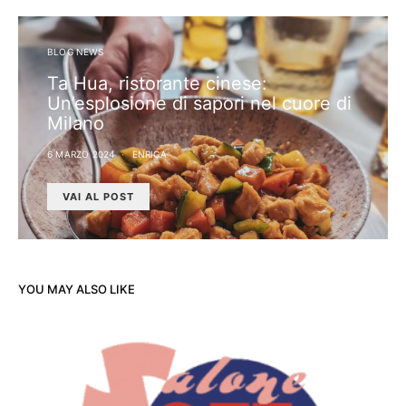
BLOG NEWS
Ta Hua, ristorante cinese:
Un’esplosione di sapori nel cuore di
Milano
6 MARZO 2024
ENRICA
VAI AL POST
YOU MAY ALSO LIKE