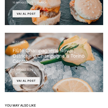
10 MAGGIO 2022
ENRICA
VAI AL POST
BLOG NEWS
Flùte Champagnerie Royal ,
Ostriche e Champagne a Torino
Centro
15 MAGGIO 2022
ENRICA
VAI AL POST
YOU MAY ALSO LIKE