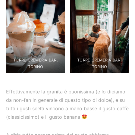
TORRE CREMERIA BAR,
TORRE CREMERIA BAR,
TORINO
TORINO
Effettivamente la granita è buonissima (e lo diciamo
da non-fan in generale di questo tipo di dolce), e su
tutti i gusti scelti vincono a mano basse il gusto caffè
(classicissimo) e il gusto banana